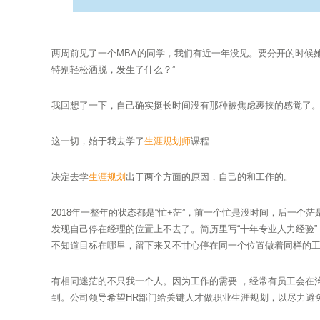
两周前见了一个MBA的同学，我们有近一年没见。要分开的时候
特别轻松洒脱，发生了什么？”
我回想了一下，自己确实挺长时间没有那种被焦虑裹挟的感觉了
这一切，始于我去学了
生涯规划师
课程
决定去学
生涯规划
出于两个方面的原因，自己的和工作的。
2018年一整年的状态都是“忙+茫”，前一个忙是没时间，后一个
发现自己停在经理的位置上不去了。简历里写“十年专业人力经验”
不知道目标在哪里，留下来又不甘心停在同一个位置做着同样的
有相同迷茫的不只我一个人。因为工作的需要 ，经常有员工会在
到。公司领导希望HR部门给关键人才做职业生涯规划，以尽力避