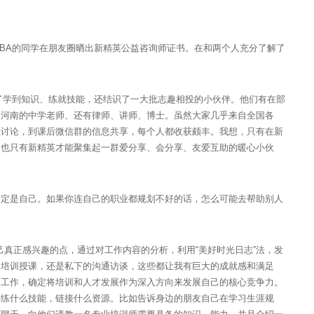
。
BA的同学在朋友圈晒出新精英公益咨询师证书。在和两个人充分了解了
除了学到知识、练就技能，还结识了一大批志趣相投的小伙伴。他们有在部
、河南的中学老师、还有律师、讲师、博士。虽然大家几乎来自全国各
互讨论，到课后微信群的信息共享，每个人都收获颇丰。我想，只有在新
，也只有新精英才能聚集起一群爱分享、会分享、友爱互助的暖心小伙
一定是自己。如果你连自己的职业都规划不好的话，怎么可能去帮助别人
己真正感兴趣的点，通过对工作内容的分析，利用“美好时光日志”法，发
的培训授课，还是私下的沟通访谈，这些都让我有巨大的成就感和满足
的工作，确定将培训和人才发展作为深入方向来发展自己的核心竞争力。
、练什么技能，链接什么资源。比如告诉身边的朋友自己在学习生涯规