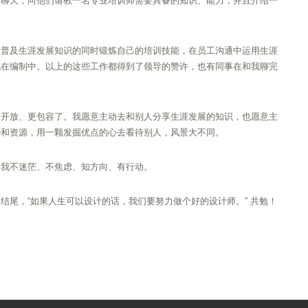
师聊天，向他们请教一名专业培训师需要具备的知识、能力，并且介绍一
在普及生涯发展知识的同时锻炼自己的培训技能，在员工沟通中运用生涯
也在编制中。以上的这些工作都得到了领导的赞许，也有同事在和我聊完
更开放、更包容了。我愿意主动去和别人分享生涯发展的知识，也愿意主
势和资源，用一颗发掘优点的心去看待别人，风景大不同。
的我不迷茫、不焦虑、知方向、有行动。
结尾，“如果人生可以设计的话，我们要努力做个好的设计师。” 共勉！