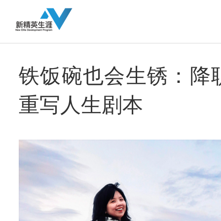
铁饭碗也会生锈：降
重写人生剧本