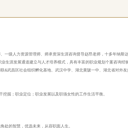
师、一级人力资源管理师、师承资深生涯咨询督导赵昂老师，十多年纳斯
工职业生涯发展通道建立与人才培养模式，具有丰富的职业规划个案咨询经
妇联&武昌区社会组织孵化基地、武汉中学、湖北黄陂一中、湖北省对外友
赋才干挖掘；职业定位；职业发展以及职场女性的工作生活平衡。
拐角处的智慧，优选未来，从容职面人生。