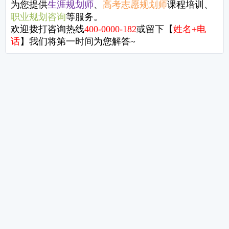
6堂职场发展必修课【第五节】
职场人
职场人必修的6堂规划课——第三课
6堂职
6堂职场发展必修课【第一节】
职场人
成长，长成自己的样子！
关于我们
北京（总部）
北京市西城区新华1949文化金融创新产业园17栋
课程服务
生涯规划师
|
高考志愿规划师
|