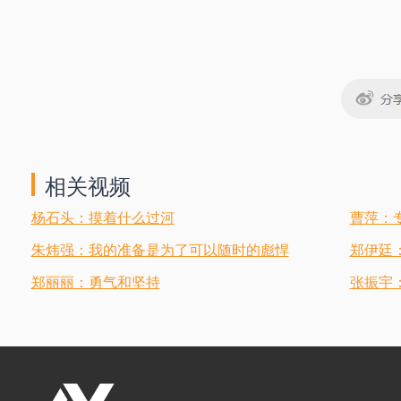
相关视频
杨石头：摸着什么过河
曹萍：
朱炜强：我的准备是为了可以随时的彪悍
郑伊廷
郑丽丽：勇气和坚持
张振宇