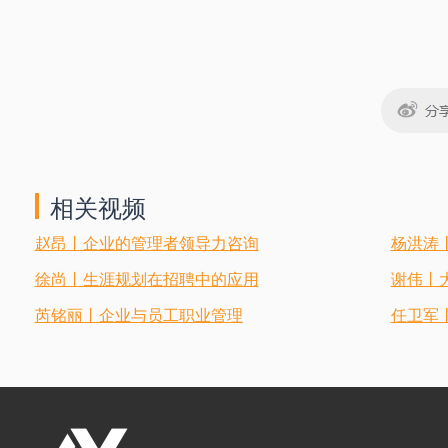
相关视频
赵昂丨企业的管理者领导力咨询
杨洪涛
徐尚丨生涯规划在招聘中的应用
谢伟丨
芮铭丽丨企业与员工职业管理
任卫军