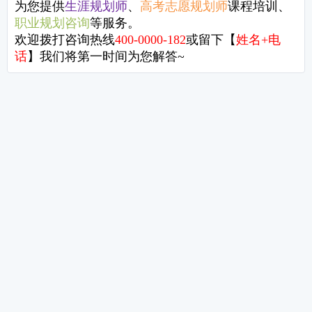
相关视频
杜爽《打工子弟的生涯发展之路》
杜云华
乔志宏《生涯混沌理论》
HAN
古典《生涯发展百年简史》
成长，长成自己的样子！